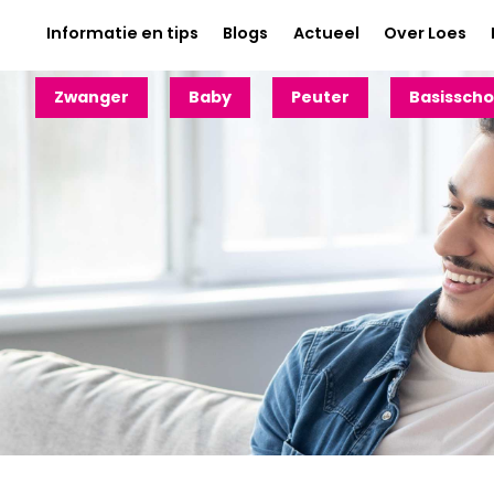
Informatie en tips
Blogs
Actueel
Over Loes
Zwanger
Baby
Peuter
Basisscho