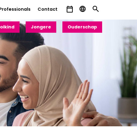
Professionals
Contact
olkind
Jongere
Ouderschap