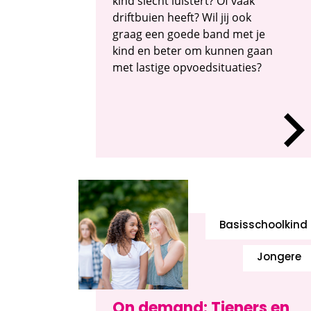
kind slecht luistert? Of vaak
driftbuien heeft? Wil jij ook
graag een goede band met je
kind en beter om kunnen gaan
met lastige opvoedsituaties?
Basisschoolkind
Jongere
On demand: Tieners en