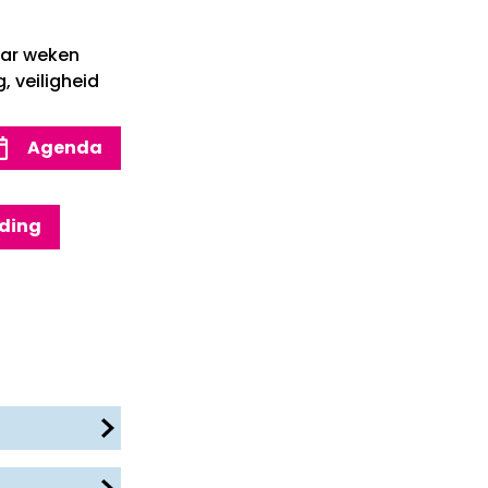
paar weken
, veiligheid
Agenda
ding