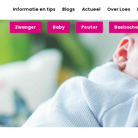
Informatie en tips
Blogs
Actueel
Over Loes
Zwanger
Baby
Peuter
Basisscho