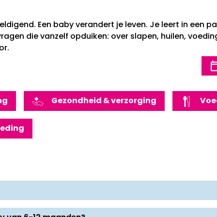
weldigend. Een baby verandert je leven. Je leert in een 
 vragen die vanzelf opduiken: over slapen, huilen, voeding
or.
ng
Gezondheid & verzorging
Voe
oeding