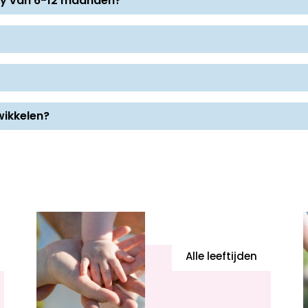
aby van 6-12 maanden?
wikkelen?
Alle leeftijden