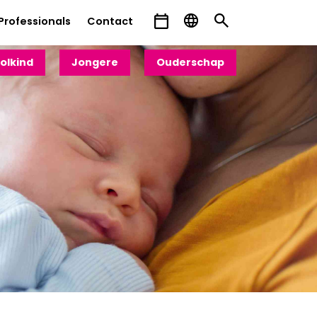
Professionals
Contact
olkind
Jongere
Ouderschap