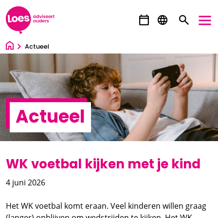
Ga direct naar inhoud
Actueel
Actueel
WK voetbal kijken met je kind
4 juni 2026
Het WK voetbal komt eraan. Veel kinderen willen graag
(langer) opblijven om wedstrijden te kijken. Het WK