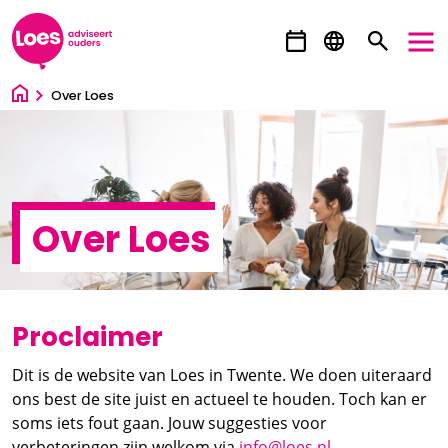
Ga direct naar inhoud
Over Loes
Over Loes
Proclaimer
Dit is de website van Loes in Twente. We doen uiteraard
ons best de site juist en actueel te houden. Toch kan er
soms iets fout gaan. Jouw suggesties voor
verbeteringen zijn welkom via
info@loes.nl
.