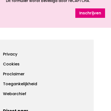
Dit formulier wordt beveiligd door reCAPTCHA.
Inschrijven
Footermenu
Privacy
Cookies
Proclaimer
Toegankelijkheid
Webarchief