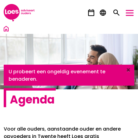
Ga direct naar inhoud
×
danger
U probeert een ongeldig evenement te
benaderen.
Agenda
Voor alle ouders, aanstaande ouder en andere
opvoeders in Twente heeft Loes gratis