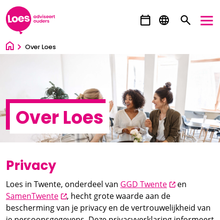
Ga direct naar inhoud
Over Loes
Over Loes
Privacy
opent nieuw 
Loes in Twente, onderdeel van
GGD Twente
en
opent nieuw scherm
SamenTwente
, hecht grote waarde aan de
bescherming van je privacy en de vertrouwelijkheid van
je persoonsgegevens. Deze privacyverklaring informeert