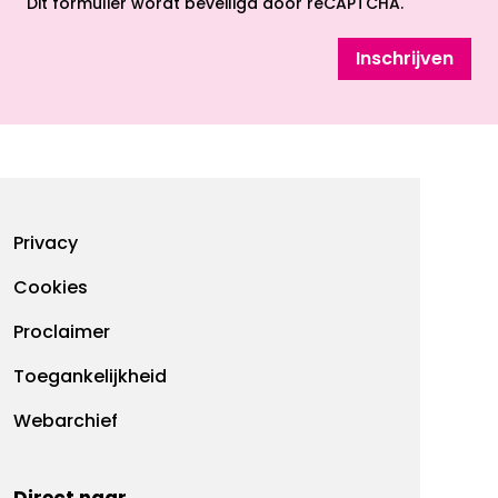
Dit formulier wordt beveiligd door reCAPTCHA.
Inschrijven
Footermenu
Privacy
Cookies
Proclaimer
Toegankelijkheid
Webarchief