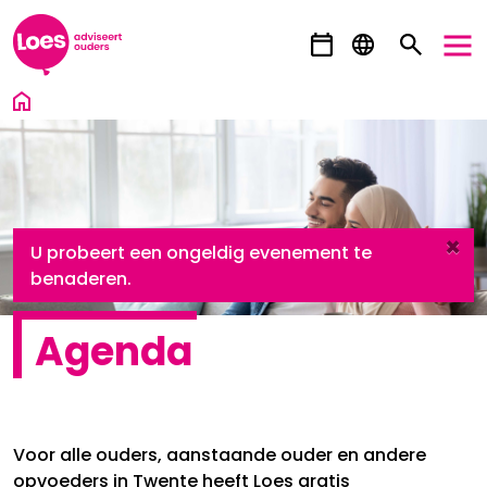
Ga direct naar inhoud
×
danger
U probeert een ongeldig evenement te
benaderen.
Agenda
Voor alle ouders, aanstaande ouder en andere
opvoeders in Twente heeft Loes gratis