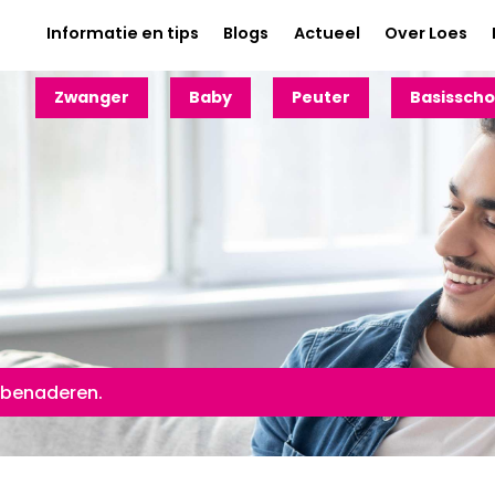
Informatie en tips
Blogs
Actueel
Over Loes
Zwanger
Baby
Peuter
Basisscho
 benaderen.