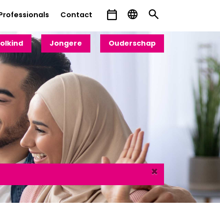
Professionals
Contact
olkind
Jongere
Ouderschap
×