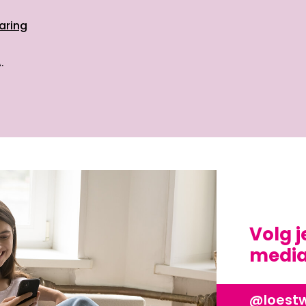
aring
.
Volg j
media?
@loest