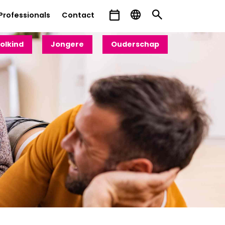
Professionals
Contact
olkind
Jongere
Ouderschap