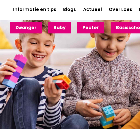
Informatie en tips
Blogs
Actueel
Over Loes
Zwanger
Baby
Peuter
Basisscho