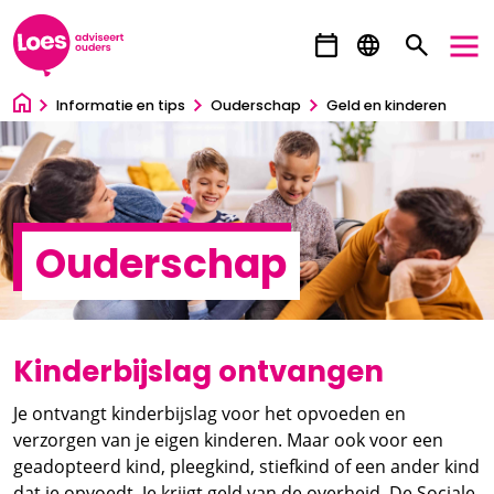
Ga direct naar inhoud
Informatie en tips
Ouderschap
Geld en kinderen
Ouderschap
Kinderbijslag ontvangen
Je ontvangt kinderbijslag voor het opvoeden en
verzorgen van je eigen kinderen. Maar ook voor een
geadopteerd kind, pleegkind, stiefkind of een ander kind
dat je opvoedt. Je krijgt geld van de overheid. De Sociale