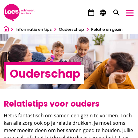
Ga direct naar inhoud
Informatie en tips
Ouderschap
Relatie en gezin
Ouderschap
Relatietips voor ouders
Het is fantastisch om samen een gezin te vormen. Toch
kan alle zorg ook op je relatie drukken. Je moet soms
meer moeite doen om het samen goed te houden. Jullie
gezin valt of staat bij de relatie die je samen hebt. Loes