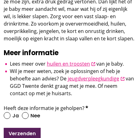
ze moe zijn, extra druk gedrag vertonen. Dan lijkt het of
je baby meer aandacht wil, maar wat hij of zij eigenlijk
wil, is lekker slapen. Zorg voor een vast slaap- en
drinkritme. Zo voorkom je oververmoeidheid, huilen,
overprikkeling, jengelen, te kort en onrustig drinken,
moeilijk op eigen kracht in slaap vallen en te kort slapen.
Meer informatie
opent nieuw scherm
Lees meer over
huilen en troosten
van je baby.
Wil je meer weten, zoek je oplossingen of heb je
opent n
behoefte aan advies? De
jeugdverpleegkundige
van
GGD Twente denkt graag met je mee. Of neem
contact op met je huisarts.
Heeft deze informatie je geholpen?
*
Ja
Nee
Verzenden