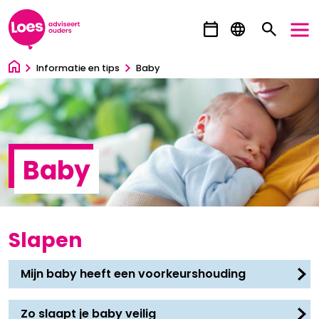
Ga direct naar inhoud
Informatie en tips
Baby
Baby
Slapen
Mijn baby heeft een voorkeurshouding
Zo slaapt je baby veilig