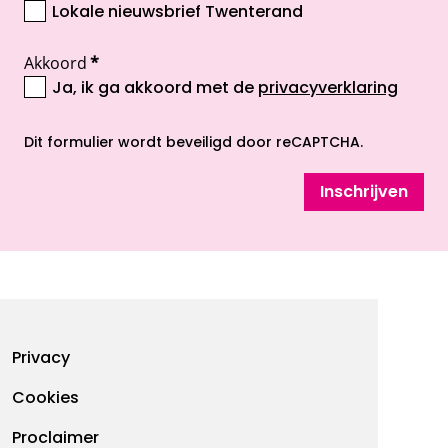
Lokale nieuwsbrief Twenterand
Akkoord
*
Ja, ik ga akkoord met de
privacyverklaring
opent nieuw scherm
Dit formulier wordt beveiligd door reCAPTCHA.
Inschrijven
Footermenu
Privacy
Cookies
Proclaimer