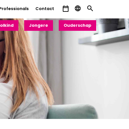
Professionals
Contact
olkind
Jongere
Ouderschap