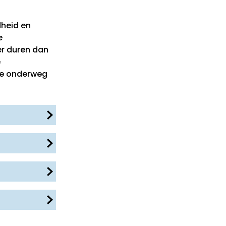
dheid en
e
er duren dan
e
dje onderweg