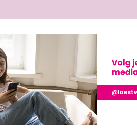
Volg j
media?
@loest