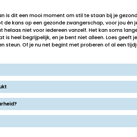
 is dit een mooi moment om stil te staan bij je gezon
oot de kans op een gezonde zwangerschap, voor jou én j
 helaas niet voor iedereen vanzelf. Het kan soms lang
is heel begrijpelijk, en je bent niet alleen. Loes geeft j
n steun. Of je nu net begint met proberen of al een tij
ukt
arheid?