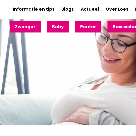
Informatie en tips
Blogs
Actueel
Over Loes
Zwanger
Baby
Peuter
Basisscho