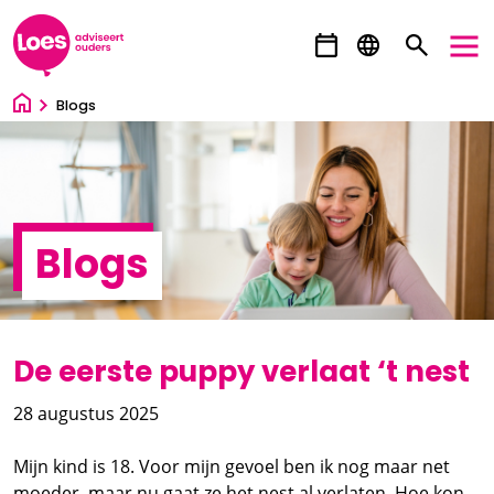
Ga direct naar inhoud
Blogs
Blogs
De eerste puppy verlaat ‘t nest
28 augustus 2025
Mijn kind is 18. Voor mijn gevoel ben ik nog maar net
moeder, maar nu gaat ze het nest al verlaten. Hoe kon