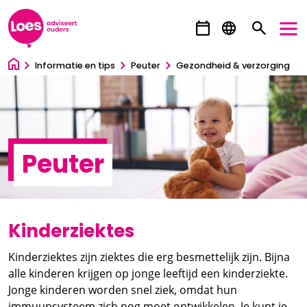
Ga direct naar inhoud
Informatie en tips
Peuter
Gezondheid & verzorging
Peuter
Kinderziektes
Kinderziektes zijn ziektes die erg besmettelijk zijn. Bijna
alle kinderen krijgen op jonge leeftijd een kinderziekte.
Jonge kinderen worden snel ziek, omdat hun
immuunsysteem zich nog moet ontwikkelen. Je kunt je