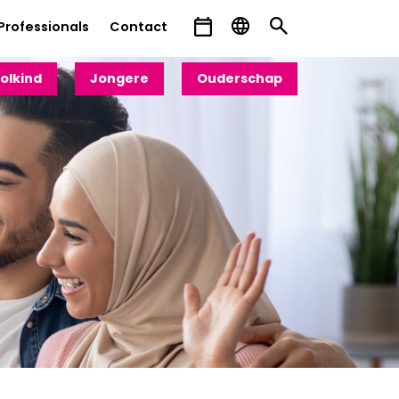
Professionals
Contact
olkind
Jongere
Ouderschap