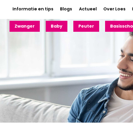
Informatie en tips
Blogs
Actueel
Over Loes
Zwanger
Baby
Peuter
Basisscho