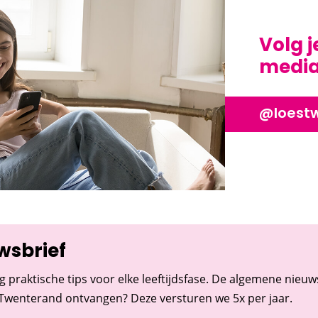
Volg j
media?
@loest
wsbrief
g praktische tips voor elke leeftijdsfase. De algemene nieuwsb
 Twenterand ontvangen? Deze versturen we 5x per jaar.