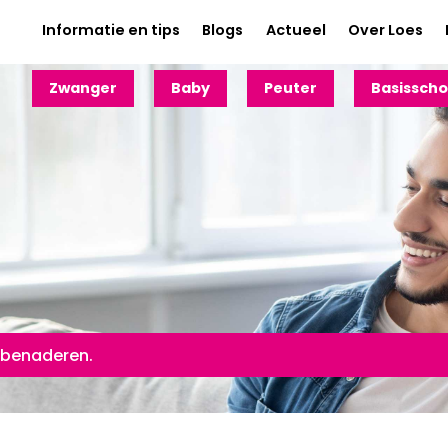
Informatie en tips
Blogs
Actueel
Over Loes
Zwanger
Baby
Peuter
Basisscho
 benaderen.