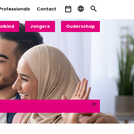
Professionals
Contact
olkind
Jongere
Ouderschap
×