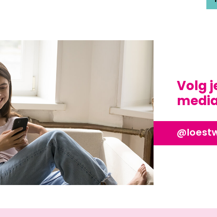
Volg j
media?
@loest