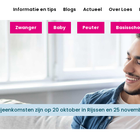
Informatie en tips
Blogs
Actueel
Over Loes
Zwanger
Baby
Peuter
Basisscho
ijeenkomsten zijn op 20 oktober in Rijssen en 25 novem