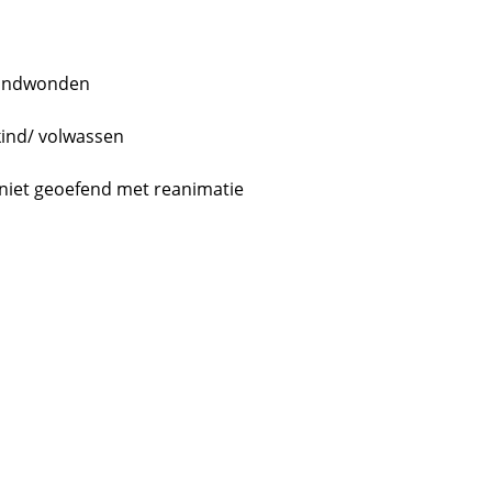
randwonden
kind/ volwassen
t niet geoefend met reanimatie