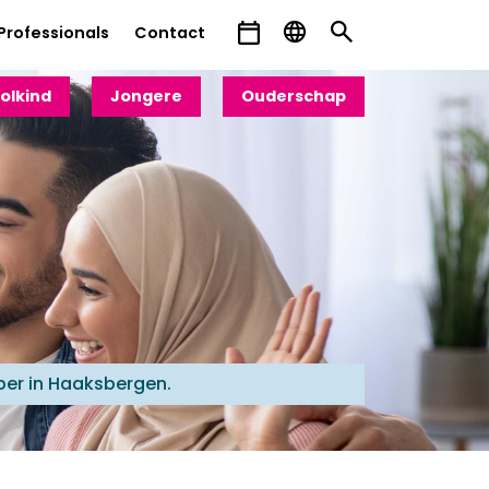
Professionals
Contact
olkind
Jongere
Ouderschap
ber in Haaksbergen.