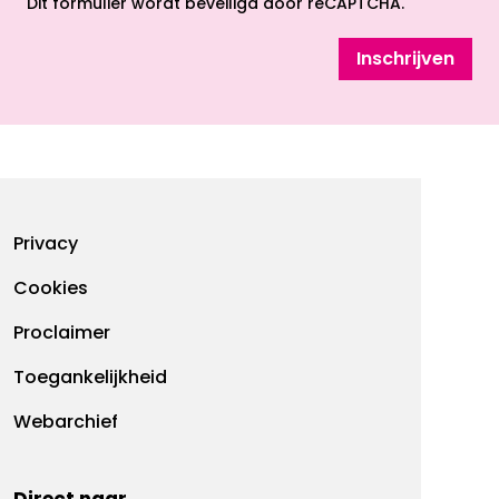
Dit formulier wordt beveiligd door reCAPTCHA.
Inschrijven
Footermenu
Privacy
Cookies
Proclaimer
Toegankelijkheid
Webarchief