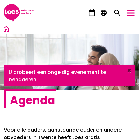
Ga direct naar inhoud
×
danger
U probeert een ongeldig evenement te
benaderen.
Agenda
Voor alle ouders, aanstaande ouder en andere
opvoeders in Twente heeft Loes gratis