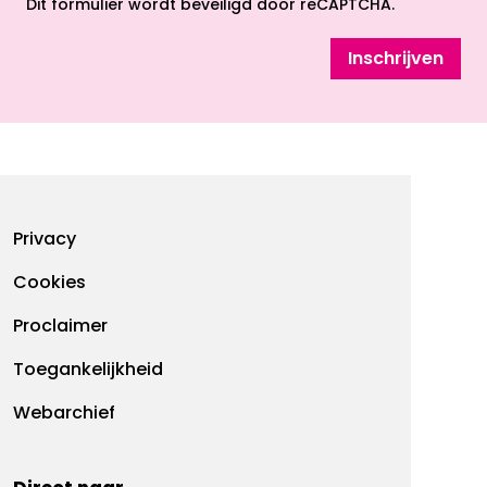
Dit formulier wordt beveiligd door reCAPTCHA.
Inschrijven
Footermenu
Privacy
Cookies
Proclaimer
Toegankelijkheid
Webarchief