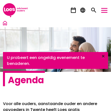
Ga direct naar inhoud
×
danger
U probeert een ongeldig evenement te
benaderen.
Agenda
Voor alle ouders, aanstaande ouder en andere
opvoeders in Twente heeft Loes gratis