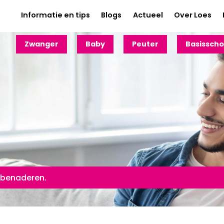
Informatie en tips
Blogs
Actueel
Over Loes
Zwanger
Baby
Peuter
Basisscho
 benaderen.