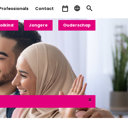
Professionals
Contact
olkind
Jongere
Ouderschap
×