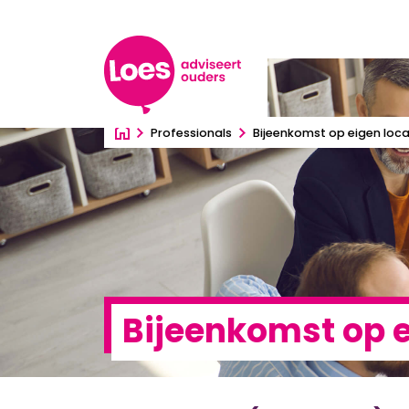
Ga direct naar inhoud
Professionals
Bijeenkomst op eigen loc
Bijeenkomst op 