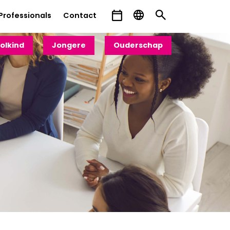
Professionals
Contact
olkind
Jongere
Ouderschap