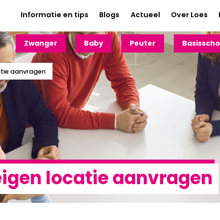
Informatie en tips
Blogs
Actueel
Over Loes
Zwanger
Baby
Peuter
Basisscho
atie aanvragen
eigen locatie aanvragen