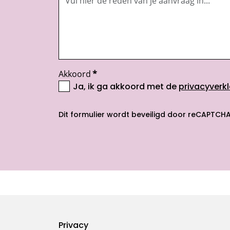
Akkoord
*
Ja, ik ga akkoord met de
privacyverkl
opent nieuw scherm
Dit formulier wordt beveiligd door reCAPTCHA
Footermenu
Privacy