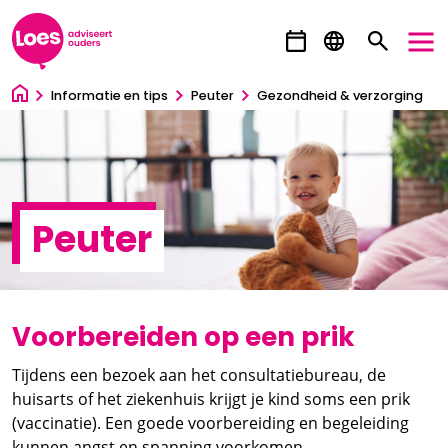
Ga direct naar inhoud
Informatie en tips
Peuter
Gezondheid & verzorging
Peuter
Voorbereiden op een prik
Tijdens een bezoek aan het consultatiebureau, de
huisarts of het ziekenhuis krijgt je kind soms een prik
(vaccinatie). Een goede voorbereiding en begeleiding
kunnen angst en spanning voorkomen.