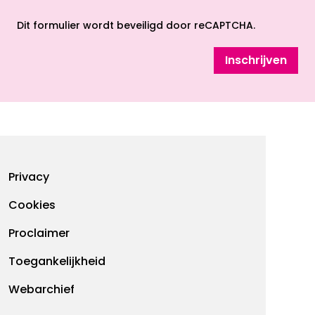
opent nieuw scherm
Dit formulier wordt beveiligd door reCAPTCHA.
Inschrijven
Footermenu
Privacy
Cookies
Proclaimer
Toegankelijkheid
Webarchief