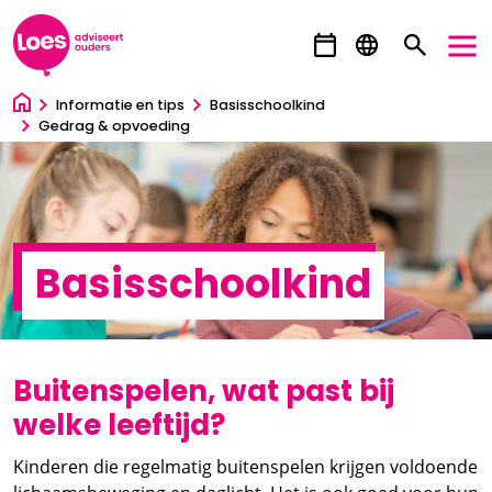
Ga direct naar inhoud
Informatie en tips
Basisschoolkind
Gedrag & opvoeding
Basisschoolkind
Buitenspelen, wat past bij
welke leeftijd?
Kinderen die regelmatig buitenspelen krijgen voldoende