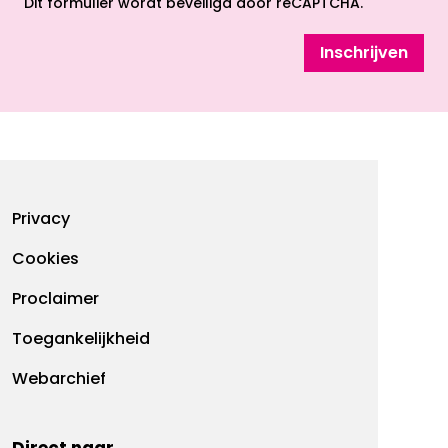
Dit formulier wordt beveiligd door reCAPTCHA.
Inschrijven
Footermenu
Privacy
Cookies
Proclaimer
Toegankelijkheid
Webarchief