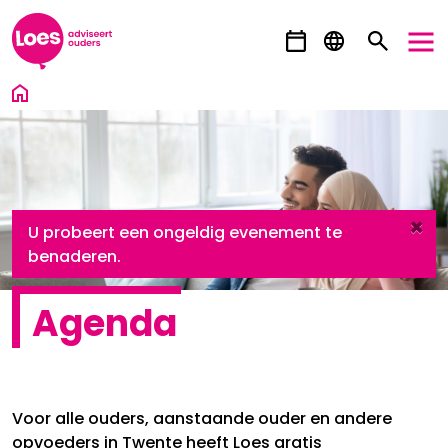
Ga direct naar inhoud
×
danger
U probeert een ongeldig evenement te
benaderen.
Agenda
Voor alle ouders, aanstaande ouder en andere
opvoeders in Twente heeft Loes gratis